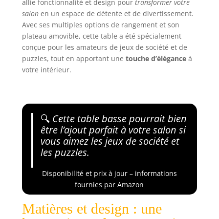
allie fonctionnalité et design pour
transformer votre
salon
en un espace de détente et de divertissement.
Avec ses multiples options de rangement et son
plateau amovible, cette table a été spécialement
conçue pour les amateurs de jeux de société et de
puzzles, tout en apportant une
touche d’élégance
à
votre intérieur.
🔍
Cette table basse pourrait bien
être l’ajout parfait à votre salon si
vous aimez les jeux de société et
les puzzles.
Disponibilité et prix à jour – informations
fournies par Amazon
Matières et design : une