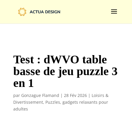
@import url('https://fonts.googleapis.com/css2?
family=Limelight&display=swap');
Test : dWVO table
basse de jeu puzzle 3
en 1
par
Gonzague Flamand
|
28 Fév 2026
|
Loisirs &
Divertissement
,
Puzzles, gadgets relaxants pour
adultes