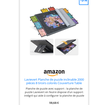
Lavievert Planche de puzzle inclinable 2000
pièces 8 tiroirs colorés Couverture Table
pliable 4 angles réglables Chevalet intégré
Planche de puzzle avec support : la planche de
puzzle Lavievert en feutre dispose d'un support
intégré qui aide à configurer la planche de puzzle
à l'un des 3 angles d'inclinaison disponibles selon
98,68 €
vos besoins. La fatigue et la pression dans le cou