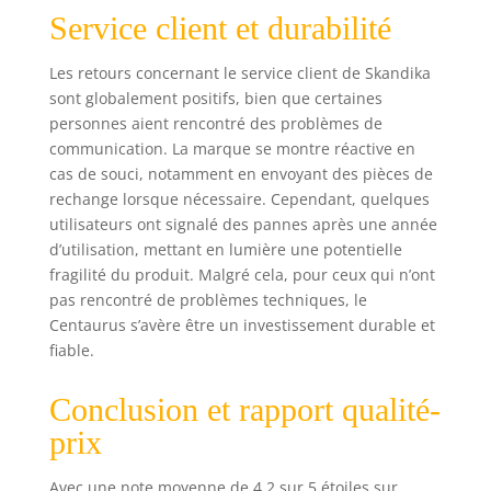
pratiques qui
Service client et durabilité
permettent de
déplacer
Les retours concernant le service client de Skandika
facilement
sont globalement positifs, bien que certaines
l'appareil de sport.
personnes aient rencontré des problèmes de
Le porte-bouteille
communication. La marque se montre réactive en
intégré assure,
cas de souci, notamment en envoyant des pièces de
avec la gourde en
rechange lorsque nécessaire. Cependant, quelques
aluminium fournie,
utilisateurs ont signalé des pannes après une année
un
approvisionnement
d’utilisation, mettant en lumière une potentielle
rapide en eau lors
fragilité du produit. Malgré cela, pour ceux qui n’ont
d'un entraînement
pas rencontré de problèmes techniques, le
d'endurance.
Centaurus s’avère être un investissement durable et
fiable.
Conclusion et rapport qualité-
prix
Avec une note moyenne de 4,2 sur 5 étoiles sur