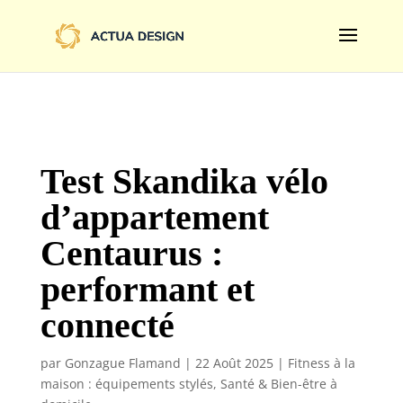
@import url('https://fonts.googleapis.com/css2?
family=Limelight&display=swap');
Test Skandika vélo
d’appartement
Centaurus :
performant et
connecté
par
Gonzague Flamand
|
22 Août 2025
|
Fitness à la
maison : équipements stylés
,
Santé & Bien-être à