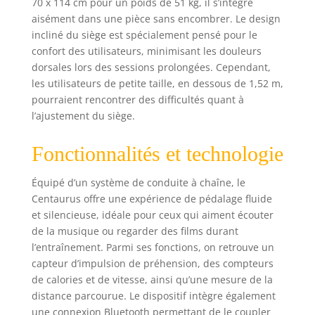
70 x 114 cm pour un poids de 51 kg, il s’intègre
pédales ainsi que
aisément dans une pièce sans encombrer. Le design
le support de la
incliné du siège est spécialement pensé pour le
console de notre
confort des utilisateurs, minimisant les douleurs
vélo d'appartement
semi-allongé sont
dorsales lors des sessions prolongées. Cependant,
réglables pour
les utilisateurs de petite taille, en dessous de 1,52 m,
offrir le meilleur
pourraient rencontrer des difficultés quant à
confort. Poids
l’ajustement du siège.
maximal de
l'utilisateur : 150
Fonctionnalités et technologie
kg. ✔ AVANTAGES :
la grande console
Équipé d’un système de conduite à chaîne, le
multifonctionnelle
Centaurus offre une expérience de pédalage fluide
offre de nombreux
avantages tels que
et silencieuse, idéale pour ceux qui aiment écouter
la vidéo en direct,
de la musique ou regarder des films durant
les événements
l’entraînement. Parmi ses fonctions, on retrouve un
multijoueurs, le
capteur d’impulsion de préhension, des compteurs
coaching, le
de calories et de vitesse, ainsi qu’une mesure de la
partage d'écran et
distance parcourue. Le dispositif intègre également
la fonction de
une connexion Bluetooth permettant de le coupler