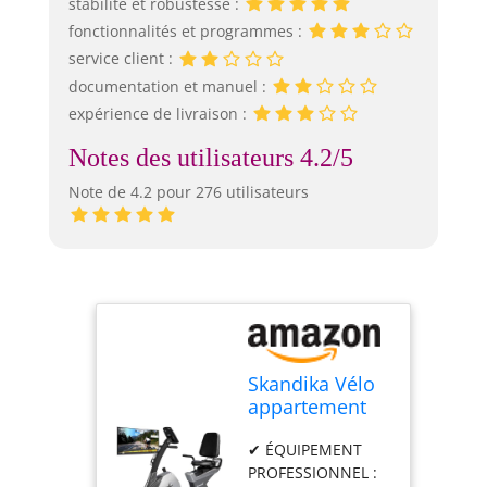
stabilité et robustesse :
fonctionnalités et programmes :
service client :
documentation et manuel :
expérience de livraison :
Notes des utilisateurs 4.2/5
Note de 4.2 pour 276 utilisateurs
Skandika Vélo
appartement
semi allongé
✔ ÉQUIPEMENT
Centaurus,
PROFESSIONNEL :
Vélo Couché,