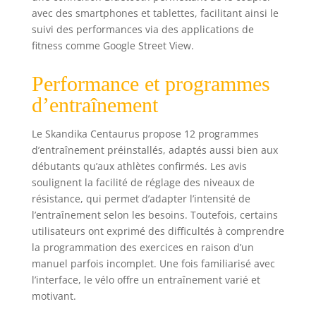
streaming. ✔ DE
avec des smartphones et tablettes, facilitant ainsi le
NOMBREUX
suivi des performances via des applications de
PROGRAMMES : en
fitness comme Google Street View.
plus des 12
programmes
préinstallés, le vélo
Performance et programmes
ergomètre possède
d’entraînement
4 programmes
réglés par le pouls
Le Skandika Centaurus propose 12 programmes
et une mesure du
d’entraînement préinstallés, adaptés aussi bien aux
taux de
récupération
débutants qu’aux athlètes confirmés. Les avis
cardiaque, qui
soulignent la facilité de réglage des niveaux de
s'effectue via les
résistance, qui permet d’adapter l’intensité de
capteurs de pouls
l’entraînement selon les besoins. Toutefois, certains
manuels situés sur
utilisateurs ont exprimé des difficultés à comprendre
les poignées. ✔
la programmation des exercices en raison d’un
EXTRAS PRATIQUES
manuel parfois incomplet. Une fois familiarisé avec
: l'ergomètre
l’interface, le vélo offre un entraînement varié et
possède des
motivant.
roulettes de
transport