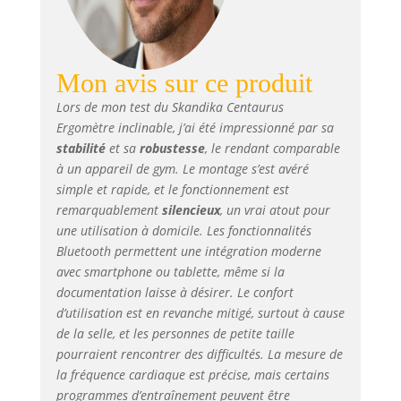
vélo d'appartement
semi-allongé sont
réglables pour
offrir le meilleur
confort. Poids
Mon avis sur ce produit
maximal de
Lors de mon test du Skandika Centaurus
l'utilisateur : 150
Ergomètre inclinable, j’ai été impressionné par sa
kg. ✔ AVANTAGES :
stabilité
et sa
robustesse
, le rendant comparable
la grande console
à un appareil de gym. Le montage s’est avéré
multifonctionnelle
offre de nombreux
simple et rapide, et le fonctionnement est
avantages tels que
remarquablement
silencieux
, un vrai atout pour
la vidéo en direct,
une utilisation à domicile. Les fonctionnalités
les événements
Bluetooth permettent une intégration moderne
multijoueurs, le
avec smartphone ou tablette, même si la
coaching, le
documentation laisse à désirer. Le confort
partage d'écran et
d’utilisation est en revanche mitigé, surtout à cause
la fonction de
de la selle, et les personnes de petite taille
streaming. ✔ DE
pourraient rencontrer des difficultés. La mesure de
NOMBREUX
la fréquence cardiaque est précise, mais certains
PROGRAMMES : en
plus des 12
programmes d’entraînement peuvent être