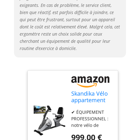
programmes
exigeants. En cas de problème, le service client,
préinstallés, le vélo
bien que réactif, est parfois difficile à joindre, ce
ergomètre possède
qui peut être frustrant, surtout pour un appareil
4 programmes
dont le coût est relativement élevé. Malgré cela, cet
réglés par le pouls
ergomètre reste un choix solide pour ceux
et une mesure du
cherchant un équipement de qualité pour leur
taux de
routine d’exercice à domicile.
récupération
cardiaque, qui
s'effectue via les
capteurs de pouls
manuels situés sur
les poignées. ✔
EXTRAS PRATIQUES
Skandika Vélo
: l'ergomètre
appartement
possède des
semi allongé
roulettes de
✔ ÉQUIPEMENT
Centaurus,
transport
PROFESSIONNEL :
Vélo Couché,
pratiques qui
notre vélo de
32 Niveaux de
permettent de
fitness a une
Résistance, 12
999,00 €
déplacer
masse d'inertie de
programmes,