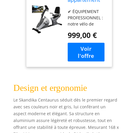
semi allongé
✔ ÉQUIPEMENT
Centaurus,
PROFESSIONNEL :
Vélo Couché,
notre vélo de
32 Niveaux de
fitness a une
Résistance, 12
999,00 €
masse d'inertie de
programmes,
13 kg avec un
Frein
système de
Magnétique,
freinage
Écran LCD,
magnétique
Support
silencieux et
Tablette,
nécessitant peu
Fauteuil
d'entretien et un
Réglables, Vélo
Design et ergonomie
pédalier en 3
Senior, Max
parties pour un
150KG
fonctionnement
Le Skandika Centaurus séduit dès le premier regard
silencieux. ✔
avec ses couleurs noir et gris, lui conférant un
CONFORT D'ASSISE
aspect moderne et élégant. Sa structure en
: la position de la
aluminium assure légèreté et robustesse, tout en
selle, le dossier, les
offrant une stabilité à toute épreuve. Mesurant 168 x
sangles des