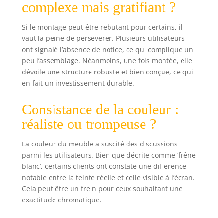
: pliées : 45 x 90 x
complexe mais gratifiant ?
h76 cm;
Dimensions
Si le montage peut être rebutant pour certains, il
ouvertes : 96 x 90
vaut la peine de persévérer. Plusieurs utilisateurs
x h76 cm (avec
ont signalé l’absence de notice, ce qui complique un
une rallonge) ;
peu l’assemblage. Néanmoins, une fois montée, elle
Places assises : 4
Dimensions
dévoile une structure robuste et bien conçue, ce qui
ouvertes : 147 x 90
en fait un investissement durable.
x h76 cm (avec
deux rallonges) ;
Consistance de la couleur :
Places assises : 6
réaliste ou trompeuse ?
Dimensions
ouvertes : 198 x 90
x h76 cm (avec
La couleur du meuble a suscité des discussions
trois rallonges) ;
parmi les utilisateurs. Bien que décrite comme ‘frêne
Places assises : 8
blanc’, certains clients ont constaté une différence
Dimensions
notable entre la teinte réelle et celle visible à l’écran.
ouvertes : 249 x 90
Cela peut être un frein pour ceux souhaitant une
x h76 cm (avec
exactitude chromatique.
quatre rallonges) ;
Places assises : 10