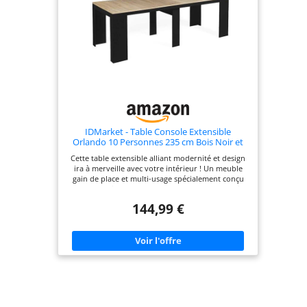
IDMarket - Table Console Extensible
Orlando 10 Personnes 235 cm Bois Noir et
façon hêtre
Cette table extensible alliant modernité et design
ira à merveille avec votre intérieur ! Un meuble
gain de place et multi-usage spécialement conçu
pour les petits espaces. Deux-en-un elle peut faire
office de table à manger pour 10 personnes ou de
144,99 €
console d'entrée ! Grâce à ses 4 rallonges de 47 cm
de long, passez en un instant d'une fonctionnalité
à l'autre. Dim. globales : Longueur 235 - 90 x
largeur 90 - 47 x Hauteur 75 cm. Capacité 10
personnes.