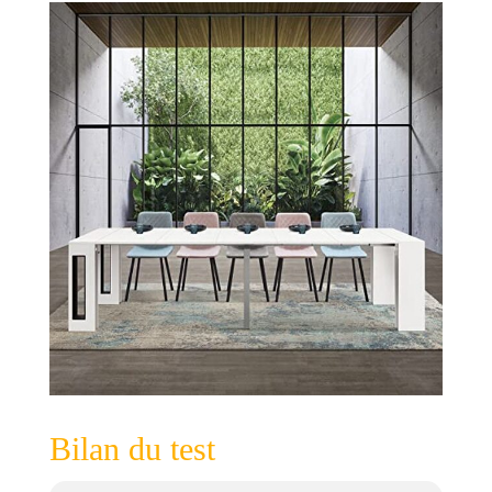
Dimensions
ouvertes : 300 x 90
x h76 cm (avec
cinq rallonges) ;
Places assises : 12
Bilan du test