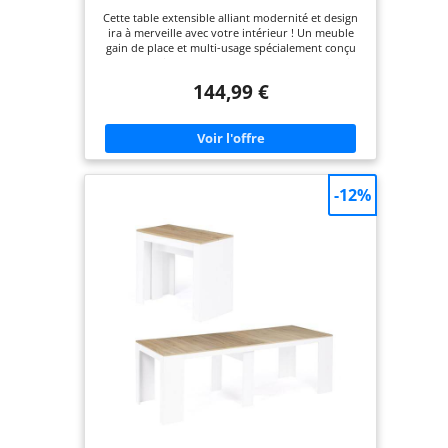
Cette table extensible alliant modernité et design
ira à merveille avec votre intérieur ! Un meuble
gain de place et multi-usage spécialement conçu
pour les petits espaces. Deux-en-un elle peut faire
office de table à manger pour 10 personnes ou de
144,99 €
console d'entrée ! Grâce à ses 4 rallonges de 47 cm
de long, passez en un instant d'une fonctionnalité
à l'autre. Dim. globales : Longueur 235 - 80 cm x
largeur 80 - 45 cm x Hauteur 75 cm. Capacité 10
personnes.
-12%