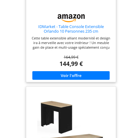
IDMarket - Table Console Extensible
Orlando 10 Personnes 235 cm
Cette table extensible alliant modernité et design
ira à merveille avec votre intérieur ! Un meuble
gain de place et multi-usage spécialement conçu
pour les petits espaces Deux-en-un elle peut faire
164,99 €
office de table à manger pour 10 personnes ou de
console d'entrée Grâce à ses 4 rallonges de 47 cm
144,99 €
de long, passez en un instant d'une fonctionnalité
à l'autre Dim. globales : Longueur 90 - 235 x
largeur 45 - 90 x Hauteur 75 cm. Capacité 10
personnes