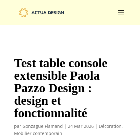
@import url('https://fonts.googleapis.com/css2?
family=Limelight&display=swap');
Test table console
extensible Paola
Pazzo Design :
design et
fonctionnalité
par
Gonzague Flamand
|
24 Mar 2026
|
Décoration
,
Mobilier contemporain