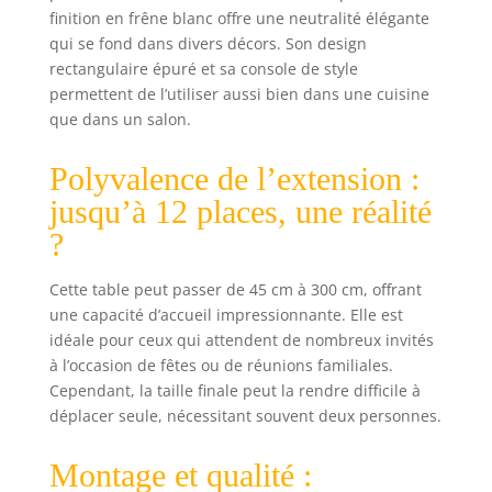
utile pour les
finition en frêne blanc offre une neutralité élégante
rallonges, dans
qui se fond dans divers décors. Son design
lequel il est
rectangulaire épuré et sa console de style
possible de
permettent de l’utiliser aussi bien dans une cuisine
ranger facilement
que dans un salon.
les rallonges qui
ne sont pas
utilisées. Dans la
Polyvalence de l’extension :
cuisine ou le
jusqu’à 12 places, une réalité
salon, Paola saura
?
accueillir la
famille et les
invités en rendant
Cette table peut passer de 45 cm à 300 cm, offrant
la maison plus
une capacité d’accueil impressionnante. Elle est
belle et
idéale pour ceux qui attendent de nombreux invités
chaleureuse.
à l’occasion de fêtes ou de réunions familiales.
Forme de la table :
Cependant, la taille finale peut la rendre difficile à
rectangulaire
déplacer seule, nécessitant souvent deux personnes.
(extensible)
Couleur : blanc
Montage et qualité :
frêne Dimensions