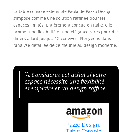
La table console extensible Paola de Pazzo Design
s’impose comme une solution raffinée pour les
espaces limités. Entièrement conçue en Italie, elle
promet une flexibilité et une élégance rares pour des
dîners allant jusqu’à 12 convives. Plongeons dans
l’analyse détaillée de ce meuble au design moderne.
🔍
Considérez cet achat si votre
espace nécessite une flexibilité
exemplaire et un design raffiné.
Pazzo Design,
Table Console