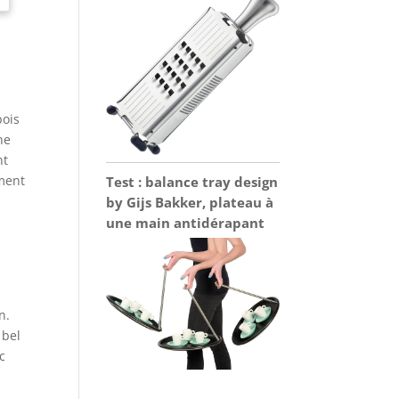
bois
ne
nt
mment
Test : balance tray design
by Gijs Bakker, plateau à
une main antidérapant
n.
 bel
c