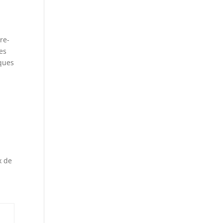
re-
es
lques
s
x de