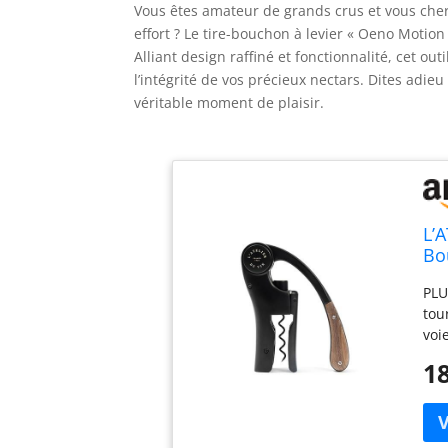
Vous êtes amateur de grands crus et vous cher
effort ? Le tire-bouchon à levier « Oeno Motion
Alliant design raffiné et fonctionnalité, cet o
l’intégrité de vos précieux nectars. Dites adi
véritable moment de plaisir.
L’
Bo
PLU
tou
voi
Woo
18
sai
tou
le 
Mot