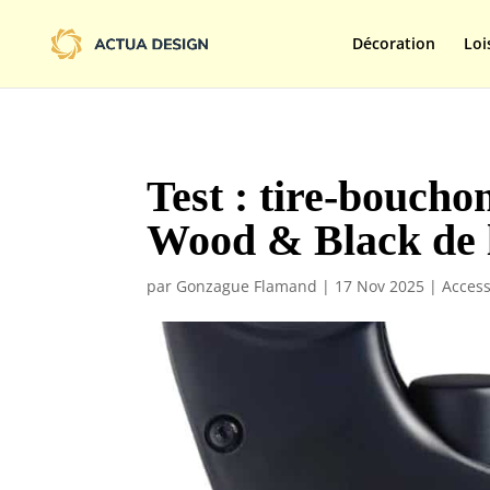
@import url('https://fonts.googleapis.com/css2?family=Limelight&d
Décoration
Loi
Test : tire-boucho
Wood & Black de l
par
Gonzague Flamand
|
17 Nov 2025
|
Access