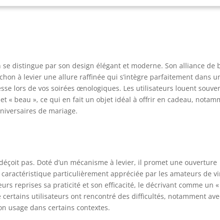
gnée ergonomique pour une prise en main agréable et ferme.
ipé d’un indispensable coupe-capsule, il s’adaptera à la majorité
 goulots. L’ÉLÉGANCE DES AFICIONADOS : Pour L’Atelier du Vin, le
 est synonyme de raffinement. C’est le cas avec le tire-bouchon
o Motion Wood&Black. Compact, il allie un revêtement technique
c la beauté évidente d’une poignée ergonomique en noyer
n se distingue par son design élégant et moderne. Son alliance de 
sif. Indémodable. Livré dans un écrin cadeau qualitatif,
uchon à levier une allure raffinée qui s’intègre parfaitement dans u
ouvert de papier noir mat. À VOTRE CONVENANCE : Les tire-
e lors de vos soirées œnologiques. Les utilisateurs louent souve
chons diffèrent comme les vins et les goûts. Le tire-bouchon
o Motion Wood&Black est étudié pour séduire le plus grand
 et « beau », ce qui en fait un objet idéal à offrir en cadeau, nota
bre par sa praticité et son élégance. Essayez-le !
nniversaires de mariage.
déçoit pas. Doté d’un mécanisme à levier, il promet une ouverture
e caractéristique particulièrement appréciée par les amateurs de vi
rs reprises sa praticité et son efficacité, le décrivant comme un «
e certains utilisateurs ont rencontré des difficultés, notamment ave
 son usage dans certains contextes.