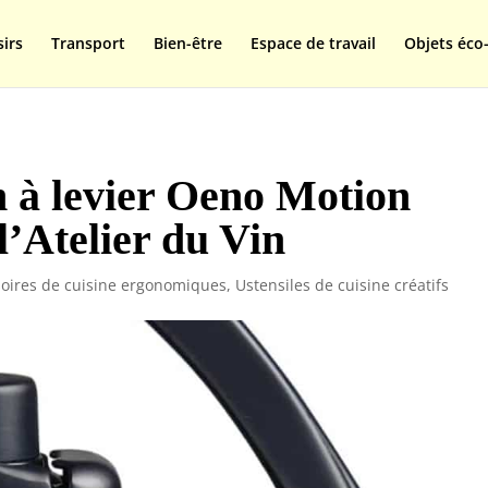
isplay=swap');
sirs
Transport
Bien-être
Espace de travail
Objets éco-
n à levier Oeno Motion
’Atelier du Vin
oires de cuisine ergonomiques
,
Ustensiles de cuisine créatifs