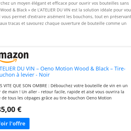
chez un moyen élégant et efficace pour ouvrir vos bouteilles sans
 Wood & Black » de L’ATELIER DU VIN est la solution idéale pour vou
util vous permet d’extraire aisément les bouchons, tout en préservan
eu aux tracas et savourez chaque ouverture de bouteille comme un
ATELIER DU VIN – Oeno Motion Wood & Black – Tire-
uchon à levier - Noir
S VITE QUE SON OMBRE : Débouchez votre bouteille de vin en un
r de main ! Un aller - retour facile, rapide et aisé vous ouvrira la
e de tous les cépages grâce au tire-bouchon Oeno Motion
d&Black ! À LA PORTÉE DE TOUS : Plus d’angoisse au moment de
5,00 €
sir le tire-bouchon ! Le Oeno Motion Black&Wood fait (presque!)
t le travail. Mettez-le en position, baissez puis relevez le levier, et
tour est joué! UN OUTIL FONCTIONNEL : Le tire-bouchon Oeno
ion Wood&Black est compact et pratique : il possède une