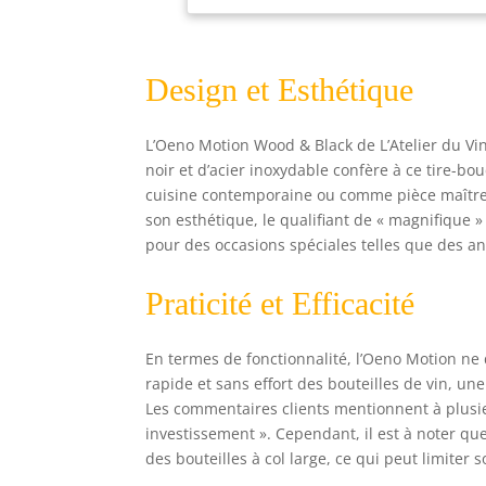
poi
Équ
des
Design et Esthétique
vin
Oen
ave
L’Oeno Motion Wood & Black de L’Atelier du Vi
mas
noir et d’acier inoxydable confère à ce tire-bo
rec
cuisine contemporaine ou comme pièce maîtress
bou
Oen
son esthétique, le qualifiant de « magnifique »
nom
pour des occasions spéciales telles que des a
Praticité et Efficacité
En termes de fonctionnalité, l’Oeno Motion ne 
rapide et sans effort des bouteilles de vin, un
Les commentaires clients mentionnent à plusieu
investissement ». Cependant, il est à noter qu
des bouteilles à col large, ce qui peut limiter