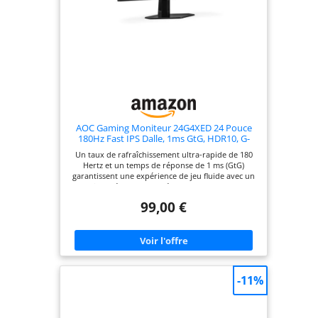
AOC Gaming Moniteur 24G4XED 24 Pouce
180Hz Fast IPS Dalle, 1ms GtG, HDR10, G-
Sync Compatible, Haut-parleurs, (1920x1080
Un taux de rafraîchissement ultra-rapide de 180
HDMI 2X 2.0 DP 1x 1.4) Noir
Hertz et un temps de réponse de 1 ms (GtG)
garantissent une expérience de jeu fluide avec un
faible décalage d'entrée Basculez entre les
préréglages intégrés pour les jeux FPS, de course
99,00 €
ou RTS, ou définissez et enregistrez vos propres
conditions idéales Les technologies Flicker Free et
Low Blue Mode réduisent la fatigue oculaire tout
en augmentant le Confort visuel Panneau IPS
stable à angle de vision, écran mat, sortie casque,
compatible avec support VESA 100x100, support
amovible Luminosité/contraste : 300 cd/m² 1 000:1,
-11%
connexions : 2x HDMI 2.0, 1x DisplayPort 1.4, 2x
haut-parleurs 2 watts