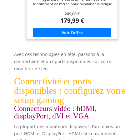
scintillement de l'écran pour minimiser la fatigue
oculaire lors d'une utilisation prolongée.
209,00 €
Synchronise le taux de rafraîchissement de l'écran
avec la carte graphique pour éliminer les
179,99 €
déchirures et les saccades de l'écran. Réponse
rapide de 0,5 ms (MPRT) pour une image nette et
un jeu fluide Réduit les émissions de lumière bleue
pour réduire la fatigue oculaire et améliorer le
confort.
Avec ces technologies en tête, passons à la
connectivité et aux ports disponibles sur votre
moniteur de jeu.
Connectivité et ports
disponibles : configurez votre
setup gaming
Connecteurs vidéo : hDMI,
displayPort, dVI et VGA
La plupart des moniteurs disposent d’au moins un
port HDMI et DisplayPort. HDMI est couramment