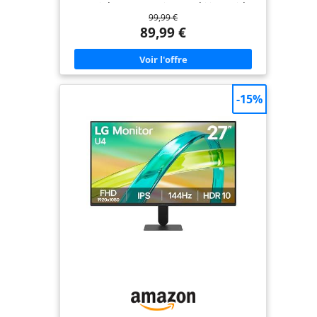
flou, idéal pour le gaming compétitif. Qualité
99,99 €
d’image IPS Full HD : Écran 23.8 pouces avec
technologie IPS offrant des couleurs vives et des
89,99 €
angles de vue larges pour une expérience visuelle
immersive. Connectivité complète : Ports HDMI et
DisplayPort avec câble DP inclus pour une
connexion facile et stable à vos PC, consoles et
autres appareils multimédias. Design élégant et
fonctionnel : Écran NearEdgeless aux bords fins,
-15%
finition noire sobre, parfait pour un setup gaming
moderne et épuré. Confort visuel optimisé :
Technologie anti-scintillement et certification TÜV
Rheinland Eye Comfort pour réduire la fatigue
oculaire lors de longues sessions devant l’écran.