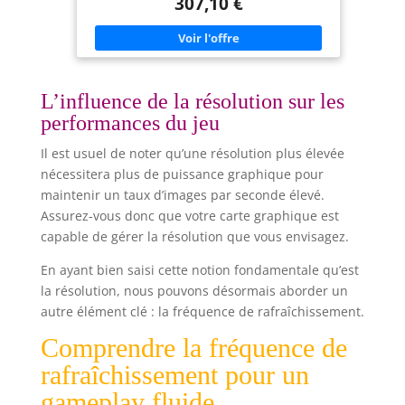
307,10 €
2 ports HDMI 2.1 et 1 DisplayPort 1.4. PRÉCISION
DES COULEURS ÉCLATANTE : Affichage réaliste
grâce à une couverture sRGB de 99 %, un
contraste 1500:1 et plus d’un milliard de couleurs.
CONFORT OCULAIRE RENFORCÉ : Certifié TÜV
Rheinland 4 étoiles, avec ComfortView Plus pour
réduire la lumière bleue à ≤35 %, sans altérer les
L’influence de la résolution sur les
couleurs. FLUIDITÉ POUR LE TRAVAIL & LES
performances du jeu
LOISIRS : 120 Hz et faible temps de réponse pour
une expérience sans saccades, idéale pour les
vidéos, jeux et multitâche. HAUT-PARLEURS
Il est usuel de noter qu’une résolution plus élevée
INTÉGRÉS & DESIGN ERGONOMIQUE : Haut-
nécessitera plus de puissance graphique pour
parleurs 5W stéréo avec profils audio
personnalisables. Pied réglable en inclinaison,
maintenir un taux d’images par seconde élevé.
rotation, pivotement et hauteur.
Assurez-vous donc que votre carte graphique est
capable de gérer la résolution que vous envisagez.
En ayant bien saisi cette notion fondamentale qu’est
la résolution, nous pouvons désormais aborder un
autre élément clé : la fréquence de rafraîchissement.
Comprendre la fréquence de
rafraîchissement pour un
gameplay fluide