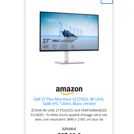
données et le chargement d'un ordinateur
portable/appareil mobile jusqu'à 90W, le tout en
même temps via un seul câble. La fonction Black
Stabilizer éclaircit de manière dynamique les
scènes sombres pour vous aider à repérer les
ennemis dans l'obscurité.
Dell 27 Plus Moniteur S2725QS, 4K UHD,
Dalle IPS, 120Hz, Blanc cendré
ÉCRAN 4K UHD 27 POUCES AUX PERFORMANCES
FLUIDES : Profitez d’une qualité d’image ultra-net
avec une résolution 3840 x 2160, un taux de
rafraîchissement de 120 Hz et une technologie IPS.
329,00 €
Idéal pour la productivité et le divertissement,
avec AMD FreeSync Premium. Connexion facile via