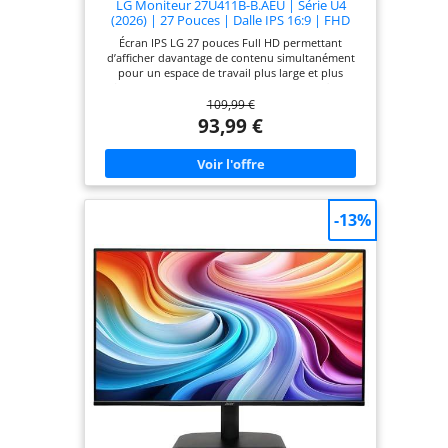
LG Moniteur 27U411B-B.AEU | Série U4
(2026) | 27 Pouces | Dalle IPS 16:9 | FHD
1920 x 1080 | 144Hz | 5ms (GtG) | HDR 10 |
Écran IPS LG 27 pouces Full HD permettant
sRGB 99%
d’afficher davantage de contenu simultanément
pour un espace de travail plus large et plus
efficace. sRGB 99 % (typ.) avec HDR10 – Profitez de
109,99 €
couleurs riches et éclatantes ainsi que d’un
contraste amélioré pour des images fidèles à la
93,99 €
réalité. Image fluide et nette avec un taux de
rafraîchissement de 144 Hz. Design quasi sans
bordures – Maximisez l’espace d’affichage avec un
style épuré et moderne. LG Switch – Contrôlez
facilement plusieurs appareils avec un seul clavier
et une seule souris pour un environnement de
-13%
travail optimisé. Design sans bordures avec pied
fin et élégant.