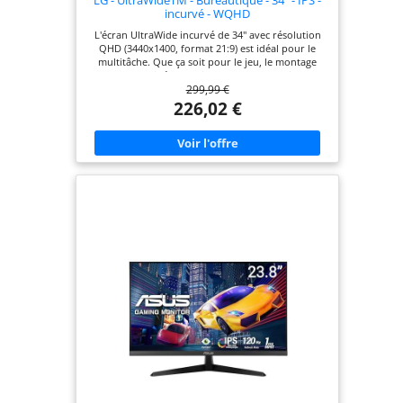
LG - UltraWideTM - Bureautique - 34" - IPS -
incurvé - WQHD
L'écran UltraWide incurvé de 34" avec résolution
QHD (3440x1400, format 21:9) est idéal pour le
multitâche. Que ça soit pour le jeu, le montage
photo ou vidéo, ou bien encore le travail - ce
299,99 €
moniteur sera votre compagnon idéal. sRGB 99%
(Typ.) avec HDR10 : ce moniteur est compatible
226,02 €
avec le HDR10 (plage dynamique élevée), basé sur
l'espace colorimétrique sRGB 99%, prenant en
charge des niveaux spécifiques de couleur et de
luminosité qui permettent aux spectateurs de
profiter des couleurs saisissantes du contenu. Ce
moniteur est doté des modes Flicker Safe et
Lecture, qui réduisent le scintillement et la lumière
bleue. Ainsi, la fatigue oculaire est réduite grâce à
ces fonctionnalités. Prise en charge des logiciels
Picture By Picture et Dual Controller pour
contrôler deux PC connectés à l'écran en même
temps. Vous pouvez régler l'inclinaison de ce
grand écran pour le mettre dans la position
optimale pour vous.