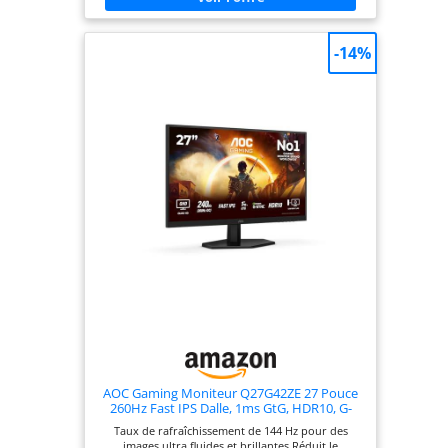
détecté, ce qui permet d'éviter tout risque de
détérioration Écran gaming QHD (2560 x 1440) QD-
OLED 27 pouces avec un taux de rafraîchissement
-14%
de 240 Hz et un temps de réponse de 0,03 ms
Fonction ASUS OLED Care Pro avec capteur de
proximité Neo qui détecte avec précision lorsque
l'utilisateur s'éloigne et passe à un écran noir pour
réduire le risque de brûlure d'écran Gamme DCI-
P3 à 99%, couleurs 10 bits réelles et différence de
couleur Delta E < 2 pour des performances HDR
impressionnantes L'application ASUS
DisplayWidget Center permet aux utilisateurs
d'accéder facilement aux fonctions OLED Care Pro
et de régler les paramètres du moniteur à l'aide
d'une souris
AOC Gaming Moniteur Q27G42ZE 27 Pouce
260Hz Fast IPS Dalle, 1ms GtG, HDR10, G-
Sync Compatible, (2560x1440 HDMI 1x 2.0)
Taux de rafraîchissement de 144 Hz pour des
Noir
images ultra fluides et brillantes Réduit le