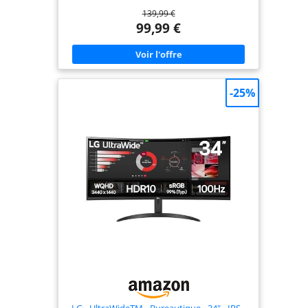
de 1500R qui vous plonge profondément dans
139,99 €
votre expérience de jeu. La courbure douce crée
une expérience visuelle captivante et réaliste.
99,99 €
Résolution FHD Éclatante : Profitez d'images nettes
et de détails clairs grâce à la résolution Full HD de
1920*1080. Que vous jouiez, regardiez des vidéos
ou travailliez, ce moniteur offre une qualité
d'image impressionnante. Reproduction des
Couleurs Éclatantes : Faites l'expérience d'une
-25%
précision des couleurs impressionnante avec une
couverture DCI-P3 de 90% et une couverture sRGB
de 100%. Cela permet une représentation vibrante
et colorée de vos jeux, films et images.
Connectivité Conviviale et Port Audio : Le 24E6C
est équipé de ports HDMI 1.4 pour une résolution
1080 et de ports DP 1.2 pour une résolution
1080P, offrant une connectivité flexible et
polyvalente avec vos appareils. De plus, un port
audio est disponible pour une expérience sonore
optimale. KOORUI : De la Qualité du Moniteur à
un Service Premium, pour votre Confiance : Forte
de 24 ans d'expérience dans la fabrication de
moniteurs, KOORUI concentre ses efforts sur la
qualité des moniteurs et les services premium
offerts à ses clients. Avec une garantie de 3 ans, un
service d'échange de 12 mois et une assistance
technique par téléphone, vous pouvez avoir
confiance en nous. En cas de dommages,
dysfonctionnements ou accessoires manquants,
n'hésitez pas à nous contacter.