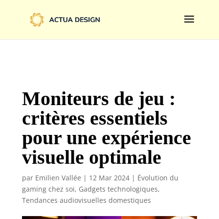
@import url('https://fonts.googleapis.com/css2?
family=Limelight&display=swap');
Moniteurs de jeu :
critères essentiels
pour une expérience
visuelle optimale
par
Emilien Vallée
|
12 Mar 2024
|
Évolution du
gaming chez soi
,
Gadgets technologiques
,
Tendances audiovisuelles domestiques