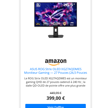
ASUS ROG Strix OLED XG27AQDMES
Moniteur Gaming ― 27 Pouces (26,5 Pouces
Visibles) 1440p QD-OLED, 240 Hz, 0,03 ms,
Le ROG Strix OLED XG27AQDMES est un moniteur
capteur de proximité Neo, OLED Care Pro,
gaming QHD de 27 pouces cadencé à 240 Hz ; la
ELMB, Compatible G-Sync
dalle QD-OLED de pointe offre une plus grande
longévité par rapport aux technologies OLED
449,99 €
précédentes et un scintillement minimal, même
lorsque les fréquences d'images fluctuent; grâce à
399,00 €
l'ajout du capteur de proximité Neo dans la
nouvelle suite ROG OLED Care Pro, le moniteur
affiche un écran noir lorsqu'aucun utilisateur n'est