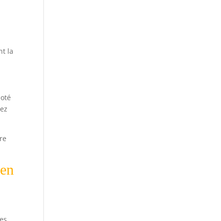
t la
doté
sez
tre
 en
les