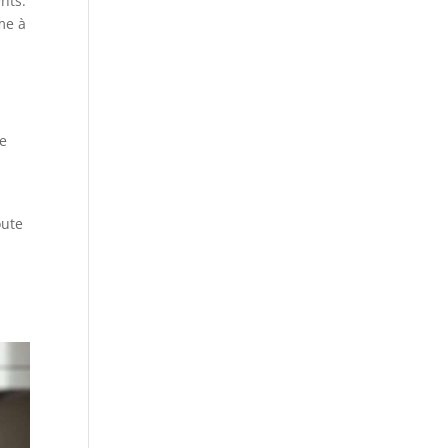
nts.
me à
de
oute
s