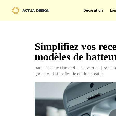
@import url('https://fonts.googleapis.com/css2?family=Limelight&d
Décoration
Loi
Simplifiez vos rece
modèles de batteur
par
Gonzague Flamand
|
29 Avr 2025
|
Access
gardistes
,
Ustensiles de cuisine créatifs