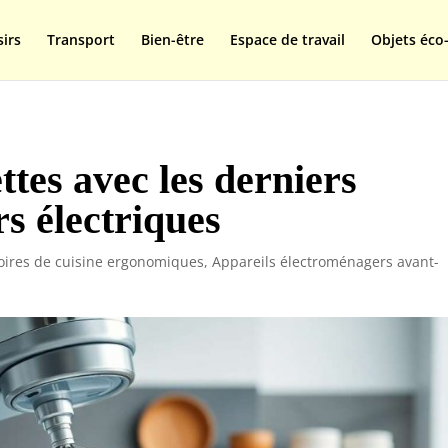
isplay=swap');
sirs
Transport
Bien-être
Espace de travail
Objets éco-
ttes avec les derniers
s électriques
oires de cuisine ergonomiques
,
Appareils électroménagers avant-