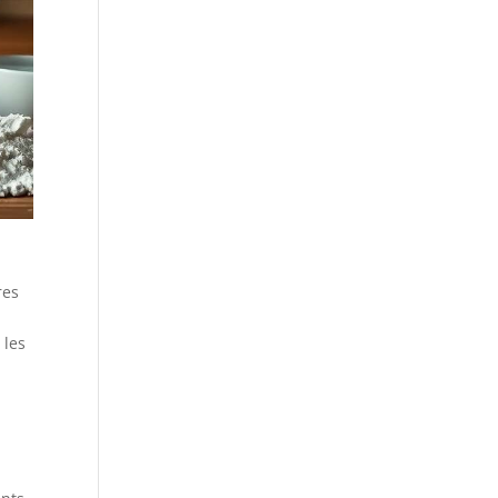
res
 les