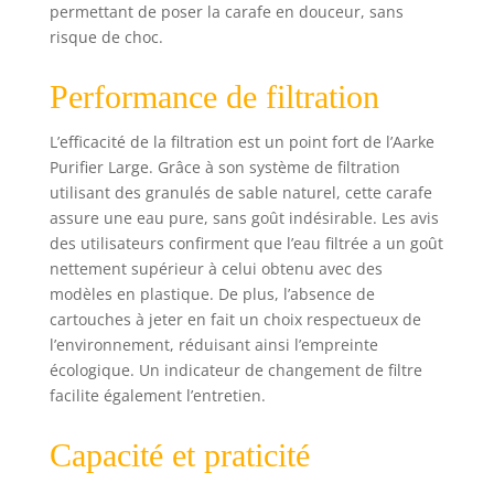
lourds et le
permettant de poser la carafe en douceur, sans
calcaire - vous
risque de choc.
donnant une eau
plus propre et plus
Performance de filtration
savoureuse. 100 %
lavable au lave-
vaisselle Poignée
L’efficacité de la filtration est un point fort de l’Aarke
robuste fabriquée
Purifier Large. Grâce à son système de filtration
à partir de
utilisant des granulés de sable naturel, cette carafe
plastique recyclé
assure une eau pure, sans goût indésirable. Les avis
et certifié Ocean
des utilisateurs confirment que l’eau filtrée a un goût
Bound.
nettement supérieur à celui obtenu avec des
modèles en plastique. De plus, l’absence de
cartouches à jeter en fait un choix respectueux de
l’environnement, réduisant ainsi l’empreinte
écologique. Un indicateur de changement de filtre
facilite également l’entretien.
Capacité et praticité