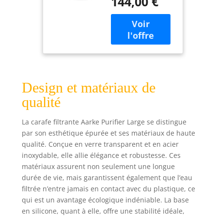
144,00 €
en verre et en
recharge de
acier inoxydable. Il
filtre Pure
est doté d'une
Aarke
cartouche en acier
unique et
rechargeable pour
les granulés
filtrants Aarke –
Design et matériaux de
pas besoin de
cartouches en
qualité
plastique à usage
unique. En
La carafe filtrante Aarke Purifier Large se distingue
collaboration avec
par son esthétique épurée et ses matériaux de haute
BWT, l'un des
qualité. Conçue en verre transparent et en acier
leaders mondiaux
inoxydable, elle allie élégance et robustesse. Ces
des technologies
de l'eau. Les
matériaux assurent non seulement une longue
granulés filtrants
durée de vie, mais garantissent également que l’eau
Pure inclus
filtrée n’entre jamais en contact avec du plastique, ce
réduisent le
qui est un avantage écologique indéniable. La base
chlore, les métaux
en silicone, quant à elle, offre une stabilité idéale,