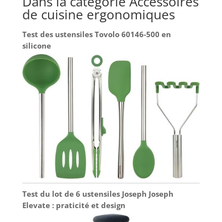
Dans la catégorie Accessoires
d’eau pendant 4 semaines. Bon pour vous, bon
pour la planète : aide à économiser des centaines
de cuisine ergonomiques
de bouteilles plastiques avec une empreinte
carbone jusqu’à 25 fois inférieure à celle de l’eau
en bouteille – et toujours à portée de main.
Test des ustensiles Tovolo 60146-500 en
silicone
Test du lot de 6 ustensiles Joseph Joseph
Elevate : praticité et design