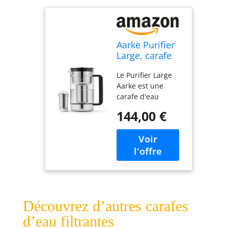
Aarke Purifier
Large, carafe
filtrante en
Le Purifier Large
verre et acier
Aarke est une
inoxydable, 1,7
carafe d'eau
L / 7 tasses,
filtrante brevetée
avec un sac de
144,00 €
en verre et en
recharge de
acier inoxydable. Il
filtre Pure
est doté d'une
Aarke
cartouche en acier
unique et
rechargeable pour
les granulés
filtrants Aarke –
Découvrez d’autres carafes
pas besoin de
cartouches en
d’eau filtrantes
plastique à usage