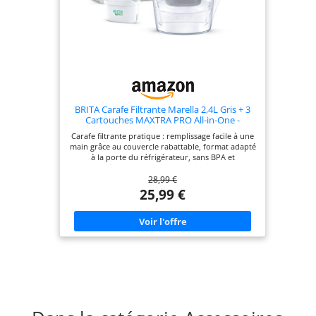
BRITA Carafe Filtrante Marella 2,4L Gris + 3
Cartouches MAXTRA PRO All-in-One -
Emballage Durable
Carafe filtrante pratique : remplissage facile à une
main grâce au couvercle rabattable, format adapté
à la porte du réfrigérateur, sans BPA et
compatible lave-vaisselle (sauf indicateur de
28,99 €
remplacement digital). L’indicateur de
remplacement digital vous rappelle de changer le
25,99 €
filtre à temps. La cartouche MAXTRA PRO All-in-1
filtre en 4 étapes avec charbon actif naturel et
résine échangeuse d’ions : améliore le goût et
réduit les PFAS (comme le PFOS/PFOA), le chlore,
le tartre, les métaux (plomb, cuivre) et les
impuretés comme pesticides, herbicides et
médicaments. Recommandée pour une eau douce
à moyennement dure. Testée selon NSF/ANSI 53.
Performances améliorées vs. MAXTRA+ : le
microfiltre innovant retient les particules ≥ 30 μm.
Chaque cartouche reste efficace jusqu’à 150 L