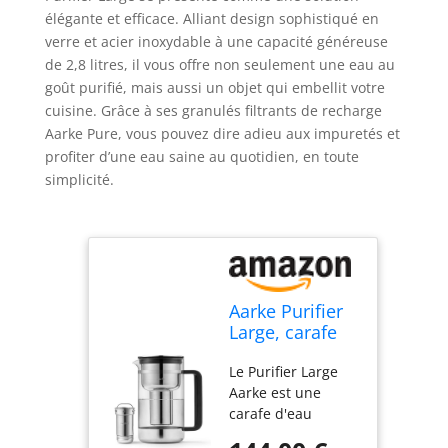
élégante et efficace. Alliant design sophistiqué en
verre et acier inoxydable à une capacité généreuse
de 2,8 litres, il vous offre non seulement une eau au
goût purifié, mais aussi un objet qui embellit votre
cuisine. Grâce à ses granulés filtrants de recharge
Aarke Pure, vous pouvez dire adieu aux impuretés et
profiter d’une eau saine au quotidien, en toute
simplicité.
Aarke Purifier
Large, carafe
filtrante en
Le Purifier Large
verre et acier
Aarke est une
inoxydable, 1,7
carafe d'eau
L / 7 tasses,
filtrante brevetée
avec un sac de