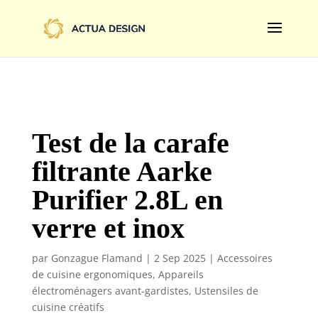
@import url('https://fonts.googleapis.com/css2?
family=Limelight&display=swap');
Test de la carafe
filtrante Aarke
Purifier 2.8L en
verre et inox
par
Gonzague Flamand
|
2 Sep 2025
|
Accessoires
de cuisine ergonomiques
,
Appareils
électroménagers avant-gardistes
,
Ustensiles de
cuisine créatifs