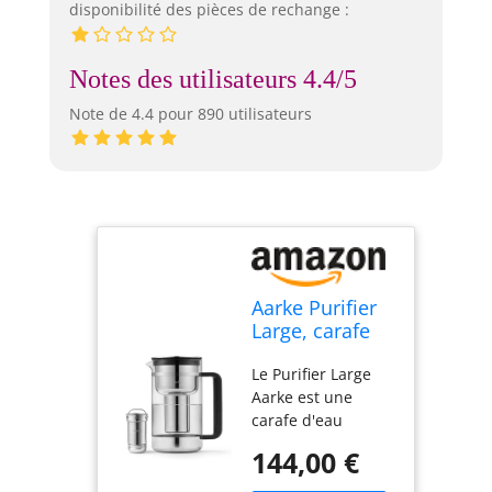
disponibilité des pièces de rechange :
Notes des utilisateurs 4.4/5
Note de 4.4 pour 890 utilisateurs
Aarke Purifier
Large, carafe
filtrante en
Le Purifier Large
verre et acier
Aarke est une
inoxydable, 1,7
carafe d'eau
L / 7 tasses,
filtrante brevetée
avec un sac de
144,00 €
en verre et en
recharge de
acier inoxydable. Il