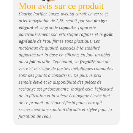
donnant une eau
Mon avis sur ce produit
plus propre et plus
L’aarke Purifier Large, avec sa carafe en verre et
savoureuse. 100 %
acier inoxydable de 2,8L, séduit par son
design
lavable au lave-
élégant
et sa grande
capacité
. J’apprécie
vaisselle Poignée
particulièrement son esthétique raffinée et le
goût
robuste fabriquée
à partir de
agréable
de l’eau filtrée sans plastique. Les
plastique recyclé
matériaux de qualité, associés à la stabilité
et certifié Ocean
apportée par la base en silicone, en font un objet
Bound.
aussi
joli
qu’utile. Cependant, sa
fragilité
due au
verre et le risque de parties métalliques coupantes
sont des points à considérer. De plus, le prix
semble élevé et la disponibilité des pièces de
rechange est préoccupante. Malgré cela, l’efficacité
de la filtration et la valeur écologique élevée font
de ce produit un choix réfléchi pour ceux qui
recherchent une solution durable et stylée pour la
filtration de l’eau.