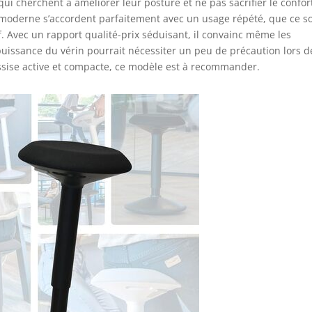
i cherchent à améliorer leur posture et ne pas sacrifier le confor
 moderne s’accordent parfaitement avec un usage répété, que ce so
. Avec un rapport qualité-prix séduisant, il convainc même les
 puissance du vérin pourrait nécessiter un peu de précaution lors d
assise active et compacte, ce modèle est à recommander.