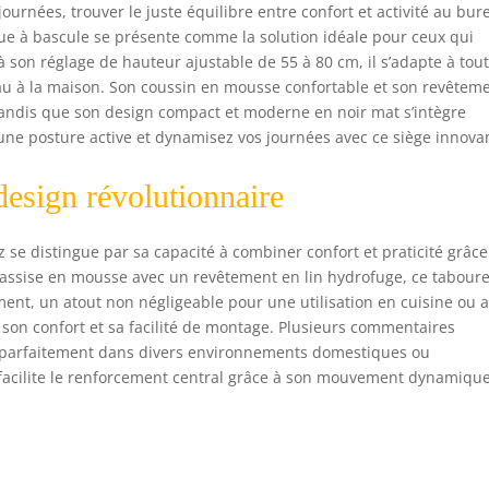
rnées, trouver le juste équilibre entre confort et activité au bur
ue à bascule se présente comme la solution idéale pour ceux qui
 à son réglage de hauteur ajustable de 55 à 80 cm, il s’adapte à tou
u à la maison. Son coussin en mousse confortable et son revêtem
 tandis que son design compact et moderne en noir mat s’intègre
e posture active et dynamisez vos journées avec ce siège innova
design révolutionnaire
se distingue par sa capacité à combiner confort et praticité grâce
 assise en mousse avec un revêtement en lin hydrofuge, ce taboure
ment, un atout non négligeable pour une utilisation en cuisine ou 
son confort et sa facilité de montage. Plusieurs commentaires
e parfaitement dans divers environnements domestiques ou
t facilite le renforcement central grâce à son mouvement dynamiqu