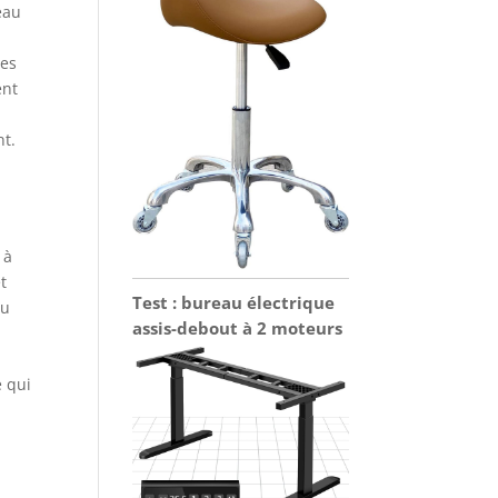
eau
tes
ent
nt.
 à
t
Test : bureau électrique
au
assis-debout à 2 moteurs
e qui