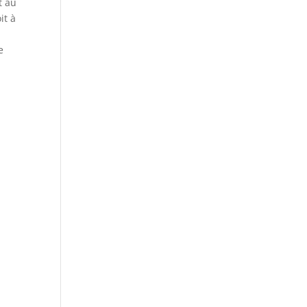
t au
it à
e