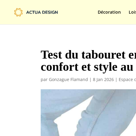
@import url('https://fonts.googleapis.com/css2?family=Limelight&d
Décoration
Loi
Test du tabouret 
confort et style a
par
Gonzague Flamand
|
8 Jan 2026
|
Espace d