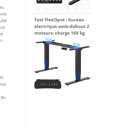
cm.
omme
Test FlexiSpot : bureau
ulté
électrique assis-debout 2
eux
moteurs, charge 160 kg
et
rs
et
ieux
 du