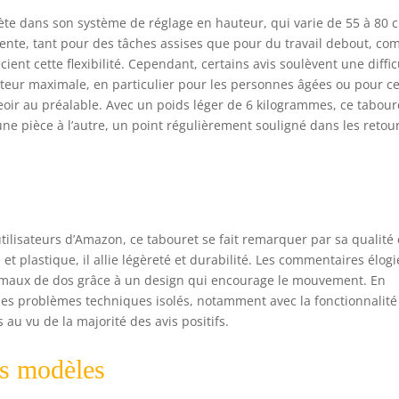
flète dans son système de réglage en hauteur, qui varie de 55 à 80 
lente, tant pour des tâches assises que pour du travail debout, c
ient cette flexibilité. Cependant, certains avis soulèvent une diffic
hauteur maximale, en particulier pour les personnes âgées ou pour c
eoir au préalable. Avec un poids léger de 6 kilogrammes, ce tabour
ne pièce à l’autre, un point régulièrement souligné dans les retou
tilisateurs d’Amazon, ce tabouret se fait remarquer par sa qualité 
t plastique, il allie légèreté et durabilité. Les commentaires élog
es maux de dos grâce à un design qui encourage le mouvement. En
des problèmes techniques isolés, notamment avec la fonctionnalité
au vu de la majorité des avis positifs.
es modèles