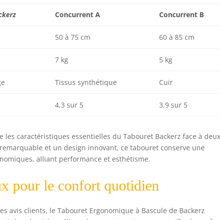
ckerz
Concurrent A
Concurrent B
50 à 75 cm
60 à 85 cm
7 kg
5 kg
ge
Tissus synthétique
Cuir
4,3 sur 5
3,9 sur 5
e les caractéristiques essentielles du Tabouret Backerz face à deu
 remarquable et un design innovant, ce tabouret conserve une
onomiques, alliant performance et esthétisme.
ux pour le confort quotidien
des avis clients, le Tabouret Ergonomique à Bascule de Backerz