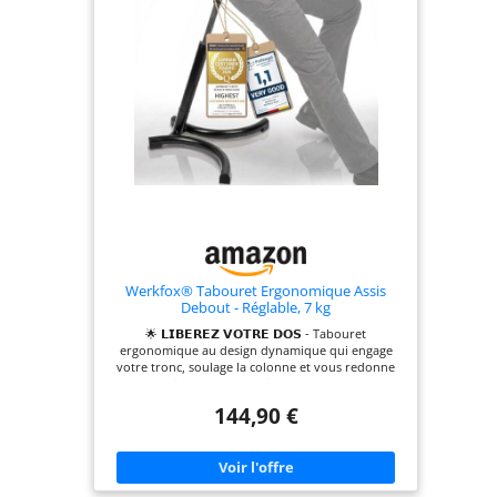
immediatement ⚓ 𝗕𝗔𝗦𝗘 𝗔𝗡𝗧𝗜-
𝗕𝗔𝗦𝗖𝗨𝗟𝗘𝗠𝗘𝗡𝗧 - Avec ses 7 kg
et sa base metal large a
embouts caoutchouc, cette
chaise assis debout reste stable
meme en mouvement
dynamique
Werkfox® Tabouret Ergonomique Assis
Debout - Réglable, 7 kg
🌟 𝗟𝗜𝗕𝗘𝗥𝗘𝗭 𝗩𝗢𝗧𝗥𝗘 𝗗𝗢𝗦 - Tabouret
ergonomique au design dynamique qui engage
votre tronc, soulage la colonne et vous redonne
de l'energie pour toute la journee ⚖️ 𝗥𝗘𝗚𝗟𝗔𝗚𝗘
𝗜𝗡𝗦𝗧𝗔𝗡𝗧𝗔𝗡𝗘 - Ce siege assis debout s'ajuste en
144,90 €
un geste a votre taille et a tout plan de travail,
bureau comme atelier, pour passer assis a debout
sans effort 🛡️ 𝗔𝗦𝗦𝗜𝗦𝗘 𝗜𝗡𝗗𝗘𝗦𝗧𝗥𝗨𝗖𝗧𝗜𝗕𝗟𝗘 - Le
tabouret atelier Werkfox est dote d'une assise
polyurethane resistante aux taches et a l'eau -