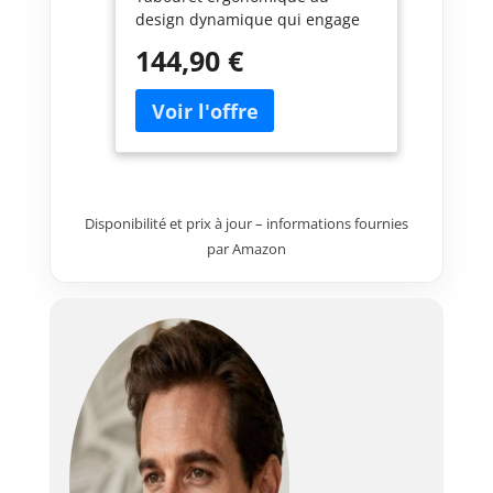
design dynamique qui engage
votre tronc, soulage la colonne
144,90 €
et vous redonne de l'energie
pour toute la journee ⚖️
𝗥𝗘𝗚𝗟𝗔𝗚𝗘 𝗜𝗡𝗦𝗧𝗔𝗡𝗧𝗔𝗡𝗘 - Ce
siege assis debout s'ajuste en
un geste a votre taille et a tout
plan de travail, bureau comme
atelier, pour passer assis a
Disponibilité et prix à jour – informations fournies
debout sans effort 🛡️ 𝗔𝗦𝗦𝗜𝗦𝗘
par Amazon
𝗜𝗡𝗗𝗘𝗦𝗧𝗥𝗨𝗖𝗧𝗜𝗕𝗟𝗘 - Le
tabouret atelier Werkfox est
dote d'une assise polyurethane
resistante aux taches et a l'eau -
sans tissu qui se dechire,
nettoyage en secondes 🚀 𝗣𝗥𝗘𝗧
𝗔 𝗟'𝗘𝗠𝗣𝗟𝗢𝗜 - Tabouret assis
debout livre entierement
assemble, zero montage, zero
vis, zero frustration - posez-le,
asseyez-vous, profitez