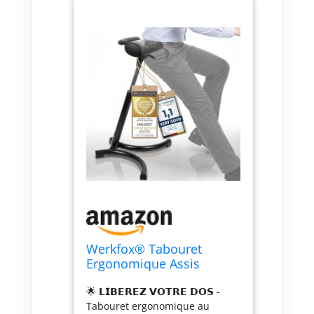
Werkfox® Tabouret
Ergonomique Assis
Debout - Réglable, 7 kg
🌟 𝗟𝗜𝗕𝗘𝗥𝗘𝗭 𝗩𝗢𝗧𝗥𝗘 𝗗𝗢𝗦 -
Tabouret ergonomique au