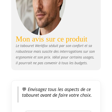
immediatement ⚓ 𝗕𝗔𝗦𝗘 𝗔𝗡𝗧𝗜-
𝗕𝗔𝗦𝗖𝗨𝗟𝗘𝗠𝗘𝗡𝗧 - Avec ses 7 kg
et sa base metal large a
embouts caoutchouc, cette
chaise assis debout reste stable
meme en mouvement
dynamique
Mon avis sur ce produit
Le tabouret Werkfox séduit par son confort et sa
robustesse mais suscite des interrogations sur son
ergonomie et son prix. Idéal pour certains usages,
il pourrait ne pas convenir à tous les budgets.
💬
Envisagez tous les aspects de ce
tabouret avant de faire votre choix.