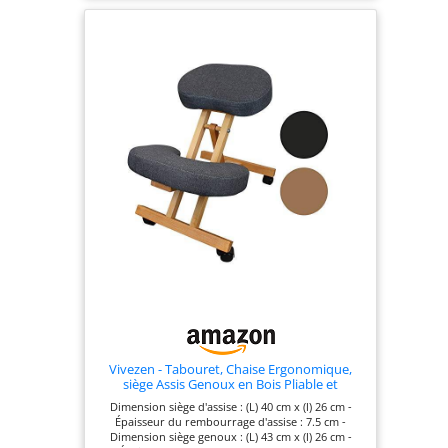
sans tissu qui se dechire, nettoyage en secondes
🚀 𝗣𝗥𝗘𝗧 𝗔 𝗟'𝗘𝗠𝗣𝗟𝗢𝗜 - Tabouret assis debout
livre entierement assemble, zero montage, zero
vis, zero frustration - posez-le, asseyez-vous,
profitez immediatement ⚓ 𝗕𝗔𝗦𝗘 𝗔𝗡𝗧𝗜-
𝗕𝗔𝗦𝗖𝗨𝗟𝗘𝗠𝗘𝗡𝗧 - Avec ses 7 kg et sa base metal
large a embouts caoutchouc, cette chaise assis
debout reste stable meme en mouvement
dynamique
Vivezen - Tabouret, Chaise Ergonomique,
siège Assis Genoux en Bois Pliable et
réglable - 3 Coloris
Dimension siège d'assise : (L) 40 cm x (l) 26 cm -
Épaisseur du rembourrage d'assise : 7.5 cm -
Dimension siège genoux : (L) 43 cm x (l) 26 cm -