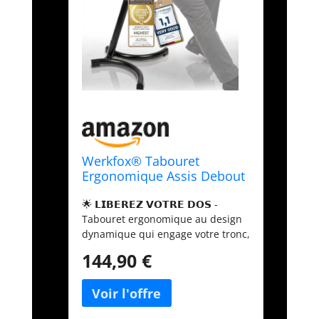
Werkfox® Tabouret
Ergonomique Assis Debout
- Réglable, 7 kg
🌟 𝗟𝗜𝗕𝗘𝗥𝗘𝗭 𝗩𝗢𝗧𝗥𝗘 𝗗𝗢𝗦 -
Tabouret ergonomique au design
dynamique qui engage votre tronc,
soulage la colonne et vous
144,90 €
redonne de l'energie pour toute la
journee ⚖️ 𝗥𝗘𝗚𝗟𝗔𝗚𝗘
𝗜𝗡𝗦𝗧𝗔𝗡𝗧𝗔𝗡𝗘 - Ce siege assis
debout s'ajuste en un geste a votre