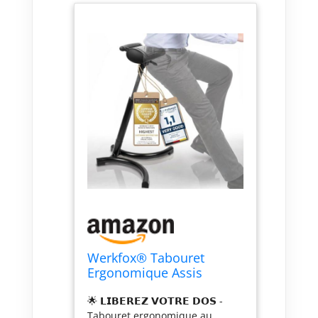
Werkfox® Tabouret
Ergonomique Assis
Debout - Réglable, 7 kg
🌟 𝗟𝗜𝗕𝗘𝗥𝗘𝗭 𝗩𝗢𝗧𝗥𝗘 𝗗𝗢𝗦 -
Tabouret ergonomique au