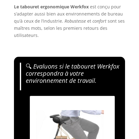
Le tabouret ergonomique Werkfox
est conçu pour
s’adapter aussi bien aux environnements de bureau
qu’à ceux de l’industrie.
Robustesse
et
confort
sont ses
maîtres mots, selon les premiers retours des
utilisateurs.
🔍
Evaluons si le tabouret Werkfox
correspondra à votre
environnement de travail.