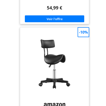
Épaisseur du rembourrage genoux : 6.5 cm
Hauteur de l'assise : Réglable de 56.5 cm à 66.5 cm
54,99 €
- Roues : 4 directionnelles à 360°- Poids maximal
supporté par le tabouret : 120 Kg Poids du
tabouret seul : 5.200 Kg - Pliable : Oui - Matériaux :
Hêtre, plastique, mousse polyuréthane - Tissus :
Lin Installez-vous sur votre siège assis-genoux
Vivezen, et redonnez à votre corps une posture
plus naturelle lors de vos heures passées devant
-10%
un bureau. Sur une chaise classique, le bassin
supporte tout le poids du haut de votre corps.
Société Française - Notre service SAV est joignable
par téléphone du lundi au vendredi de 9h00 à
12h00 et de 14h00 à 17h30. La garantie est de 12
mois.