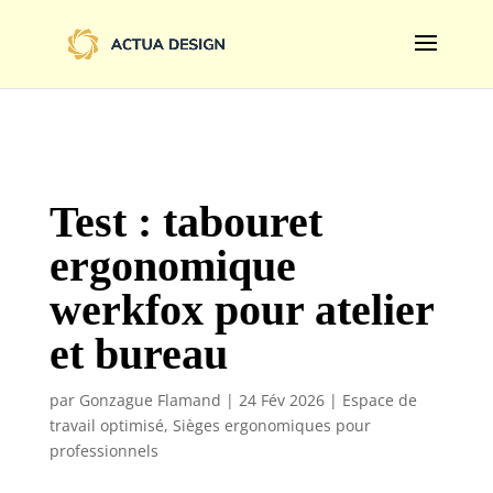
@import url('https://fonts.googleapis.com/css2?
family=Limelight&display=swap');
Test : tabouret
ergonomique
werkfox pour atelier
et bureau
par
Gonzague Flamand
|
24 Fév 2026
|
Espace de
travail optimisé
,
Sièges ergonomiques pour
professionnels