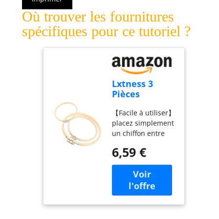
Où trouver les fournitures
spécifiques pour ce tutoriel ?
Lxtness 3
Pièces
tambours à
【Facile à utiliser】
broder en
placez simplement
bambou de
un chiffon entre
tailles
les cerceaux
différentes
6,59 €
intérieurs et
extérieurs ; il fera
une plate-forme de
travail pour la
couture à l'aiguille,
la couture, la
courtepointe, la