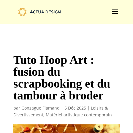
@import url('https://fonts.googleapis.com/css2?
family=Limelight&display=swap');
Tuto Hoop Art :
fusion du
scrapbooking et du
tambour à broder
par
Gonzague Flamand
|
5 Déc 2025
|
Loisirs &
Divertissement
,
Matériel artistique contemporain