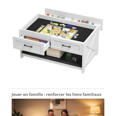
avec un étui
protège-lames qui
évite le contact
avec leur bout
pointu lorsqu'ils
sont fermés
MAPED : Depuis sa
création en 1947,
la société Maped
appuie son
développement
sur son savoir-faire
industriel, sa
culture
d’innovation et sa
réactivité pour
offrir à ses
utilisateurs des
Jouer en famille : renforcer les liens familiaux
solutions toujours
plus efficaces et
durables